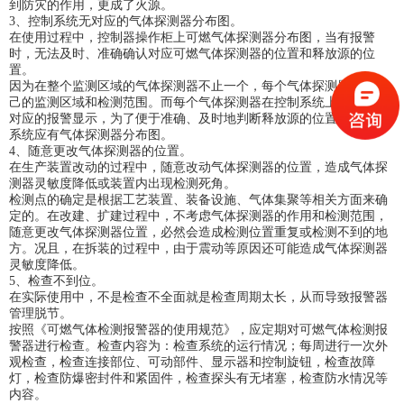
到防灾的作用，更成了火源。
3、控制系统无对应的气体探测器分布图。
在使用过程中，控制器操作柜上可燃气体探测器分布图，当有报警
时，无法及时、准确确认对应可燃气体探测器的位置和释放源的位
置。
因为在整个监测区域的气体探测器不止一个，每个气体探测器都有自
己的监测区域和检测范围。而每个气体探测器在控制系统上都有一个
对应的报警显示，为了便于准确、及时地判断释放源的位置，在控制
系统应有气体探测器分布图。
4、随意更改气体探测器的位置。
在生产装置改动的过程中，随意改动气体探测器的位置，造成气体探
测器灵敏度降低或装置内出现检测死角。
检测点的确定是根据工艺装置、装备设施、气体集聚等相关方面来确
定的。在改建、扩建过程中，不考虑气体探测器的作用和检测范围，
随意更改气体探测器位置，必然会造成检测位置重复或检测不到的地
方。况且，在拆装的过程中，由于震动等原因还可能造成气体探测器
灵敏度降低。
5、检查不到位。
在实际使用中，不是检查不全面就是检查周期太长，从而导致报警器
管理脱节。
按照《可燃气体检测报警器的使用规范》，应定期对可燃气体检测报
警器进行检查。检查内容为：检查系统的运行情况；每周进行一次外
观检查，检查连接部位、可动部件、显示器和控制旋钮，检查故障
灯，检查防爆密封件和紧固件，检查探头有无堵塞，检查防水情况等
内容。