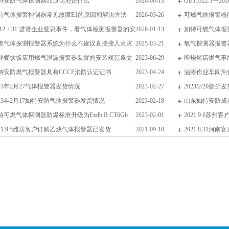
特安防气体探测器品质优势是什么
2026-06-13
GB15322.1
特气体报警控制器常见故障E1的原因和解决方法
2026-03-26
些
可燃气体报警器
 12・31 进贤企业窒息事件，看气体检测报警器的安
2026-01-13
会加速传感器老化
如特可燃气体报警
守护力”
燃气体探测报警器系统为什么不建议直接接入火灾
2025-03-21
氧气探测器报警
系统
业餐饮饭店用燃气泄漏报警器装置的安装规范条文
2023-06-29
即烧烤店燃气事
些？
特安防燃气报警器具有CCCF消防认证证书
2023-04-24
防 不容小觑
油漆作业车间为
023年2月27气体报警器发货情况
2023-02-27
2023/2/20部分
023年2月17如特安防气体报警器发货情况
2023-02-18
山东如特安防成
特可燃气体探测器防爆标准升级为Exdb II CT6Gb
2023-02-01
2021.9.6苏
021.9.5潍坊客户订购乙炔气体报警器已发货
2021-09-10
2021.8.31