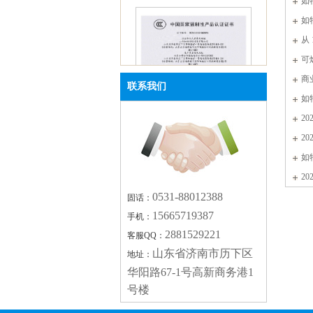
如
如
从
全 “
可
报警
商
联系我们
有哪
如
2
2
如
16可燃气体报警主机CCC证书
2
0531-88012388
固话：
15665719387
手机：
2881529221
客服QQ：
山东省济南市历下区
地址：
华阳路67-1号高新商务港1
号楼